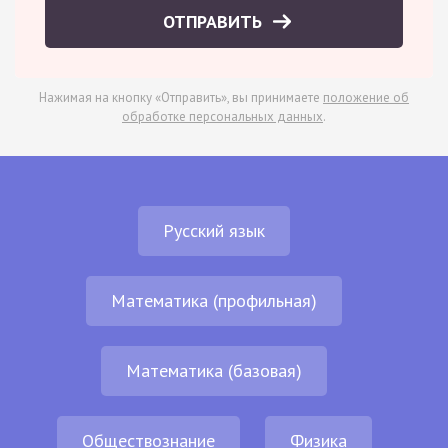
ОТПРАВИТЬ
Нажимая на кнопку «Отправить», вы принимаете
положение об
обработке персональных данных
.
Русский язык
Математика (профильная)
Математика (базовая)
Обществознание
Физика