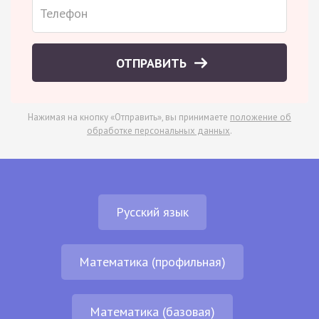
ОТПРАВИТЬ
Нажимая на кнопку «Отправить», вы принимаете
положение об
обработке персональных данных
.
Русский язык
Математика (профильная)
Математика (базовая)