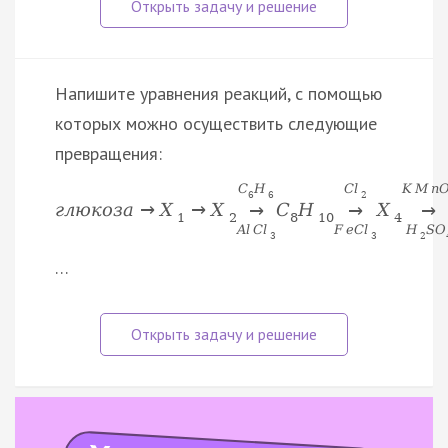
Напишите уравнения реакций, с помощью
которых можно осуществить следующие
превращения:
C
H
C
l
K
M
n
6
6
2
г
л
ю
к
о
з
а
→
X
→
X
C
H
X
→
→
→
1
2
8
10
4
A
l
C
l
F
e
C
l
H
S
O
3
3
2
…