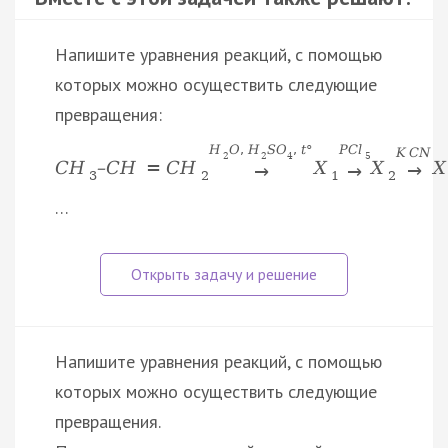
Напишите уравнения реакций, с помощью
которых можно осуществить следующие
превращения:
H
O
,
H
S
O
,
t
°
P
C
l
K
C
N
2
2
4
5
C
H
–
C
H
=
C
H
X
X
X
→
→
→
3
2
1
2
…
Напишите уравнения реакций, с помощью
которых можно осуществить следующие
превращения.