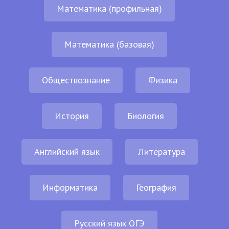
Математика (профильная)
Математика (базовая)
Обществознание
Физика
История
Биология
Английский язык
Литература
Информатика
География
Русский язык ОГЭ