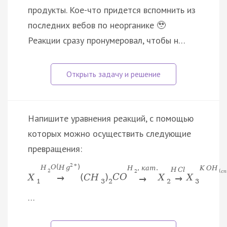
продукты. Кое-что придется вспомнить из
последних вебов по неорганике 🥹
Реакции сразу пронумеровал, чтобы н…
Напишите уравнения реакций, с помощью
которых можно осуществить следующие
превращения:
2
+
H
O
(
H
g
)
H
,
к
а
т
.
K
O
H
H
C
l
2
2
(
с
п
X
(
C
H
)
C
O
X
X
→
→
→
1
3
2
2
3
…