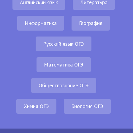
Английский язык
Литература
Информатика
География
Русский язык ОГЭ
Математика ОГЭ
Обществознание ОГЭ
Химия ОГЭ
Биология ОГЭ