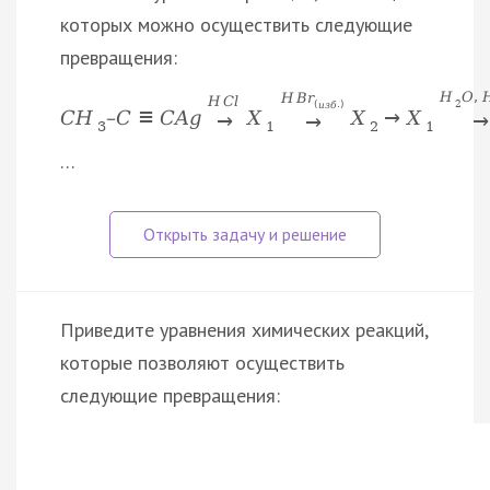
которых можно осуществить следующие
превращения:
H
O
,
H
B
r
H
C
l
2
(
и
з
б
.
)
C
H
–
С
≡
C
A
g
X
X
→
X
→
→
→
3
1
2
1
…
Приведите уравнения химических реакций,
которые позволяют осуществить
следующие превращения: