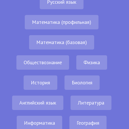
Русский язык
Математика (профильная)
Математика (базовая)
Обществознание
Физика
История
Биология
Английский язык
Литература
Информатика
География