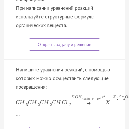
При написании уравнений реакций
используйте структурные формулы
органических веществ.
Напишите уравнения реакций, с помощью
которых можно осуществить следующие
превращения:
K
O
H
,
t
°
K
C
r
O
(
в
о
д
н
.
р
−
р
)
2
2
C
H
C
H
C
H
C
H
C
l
X
→
3
2
2
2
1
…