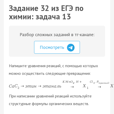
Задание 32 из ЕГЭ по
химии: задача 13
Разбор сложных заданий в тг-канале:
Посмотреть
Напишите уравнения реакций, с помощью которых
можно осуществить следующие превращения:
K
M
n
O
,
H
+
C
l
,
P
4
2
(
к
р
а
с
н
ы
й
)
C
a
C
→
э
т
и
н
→
э
т
а
н
а
л
ь
X
X
→
→
2
1
При написании уравнений реакций используйте
структурные формулы органических веществ.