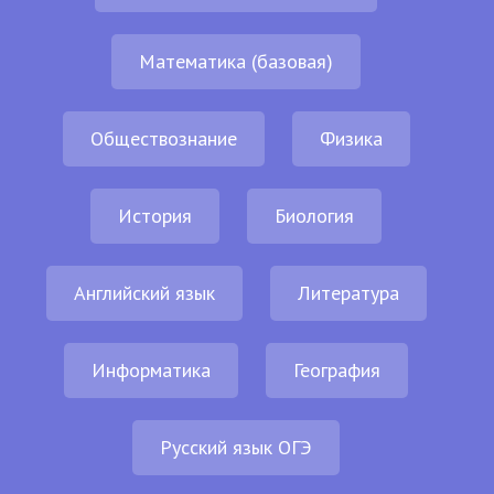
Математика (базовая)
Обществознание
Физика
История
Биология
Английский язык
Литература
Информатика
География
Русский язык ОГЭ