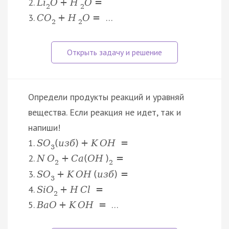
2.
L
i
O
+
H
O
=
2
2
3.
…
C
O
+
H
O
=
2
2
Определи продукты реакций и уравняй
вещества. Если реакция не идет, так и
напиши!
1.
S
O
(
и
з
б
)
+
K
O
H
=
3
2.
N
O
+
C
a
(
O
H
)
=
2
2
3.
S
O
+
K
O
H
(
и
з
б
)
=
3
4.
S
i
O
+
H
C
l
=
2
5.
…
B
a
O
+
K
O
H
=