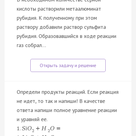
кислоты растворили метаалюминат
рубидия. К полученному при этом
раствору добавили раствор сульфита
рубидия. Образовавшийся в ходе реакции
газ собрал…
Определи продукты реакций. Если реакция
не идет, то так и напиши! В качестве
ответа напиши полное уравнение реакции
и уравняй ее.
1.
S
i
O
+
H
O
=
2
2