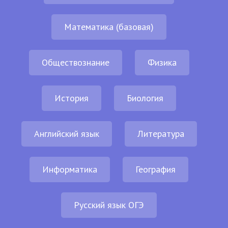
Математика (базовая)
Обществознание
Физика
История
Биология
Английский язык
Литература
Информатика
География
Русский язык ОГЭ