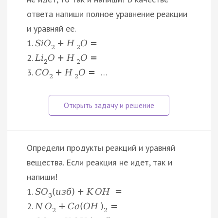
ответа напиши полное уравнение реакции
и уравняй ее.
1.
S
i
O
+
H
O
=
2
2
2.
L
i
O
+
H
O
=
2
2
3.
…
C
O
+
H
O
=
2
2
Определи продукты реакций и уравняй
вещества. Если реакция не идет, так и
напиши!
1.
S
O
(
и
з
б
)
+
K
O
H
=
3
2.
N
O
+
C
a
(
O
H
)
=
2
2