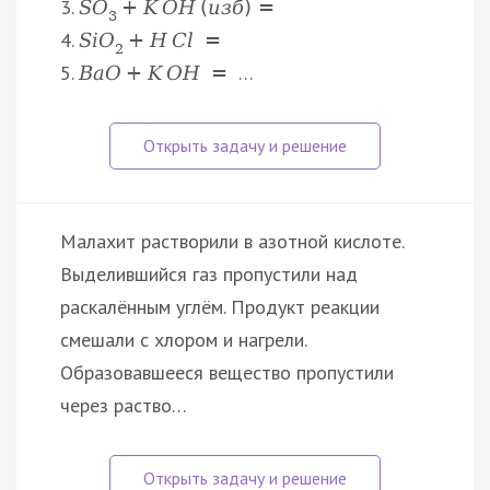
3.
S
O
+
K
O
H
(
и
з
б
)
=
3
4.
S
i
O
+
H
C
l
=
2
5.
…
B
a
O
+
K
O
H
=
Малахит растворили в азотной кислоте.
Выделившийся газ пропустили над
раскалённым углём. Продукт реакции
смешали с хлором и нагрели.
Образовавшееся вещество пропустили
через раство…