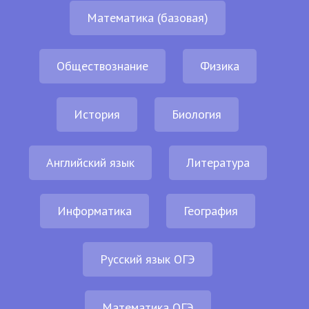
Математика (базовая)
Обществознание
Физика
История
Биология
Английский язык
Литература
Информатика
География
Русский язык ОГЭ
Математика ОГЭ