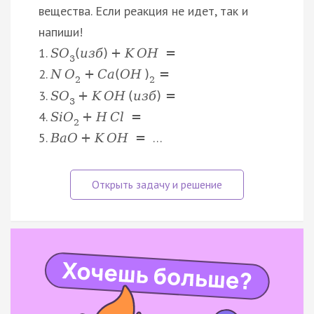
вещества. Если реакция не идет, так и
напиши!
1.
S
O
(
и
з
б
)
+
K
O
H
=
3
2.
N
O
+
C
a
(
O
H
)
=
2
2
3.
S
O
+
K
O
H
(
и
з
б
)
=
3
4.
S
i
O
+
H
C
l
=
2
5.
…
B
a
O
+
K
O
H
=