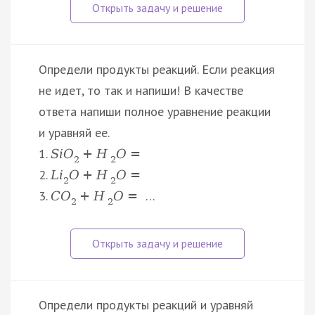
Определи продукты реакций. Если реакция
не идет, то так и напиши! В качестве
ответа напиши полное уравнение реакции
и уравняй ее.
1.
S
i
O
+
H
O
=
2
2
2.
L
i
O
+
H
O
=
2
2
3.
…
C
O
+
H
O
=
2
2
Определи продукты реакций и уравняй