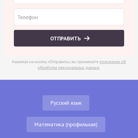
ОТПРАВИТЬ
Нажимая на кнопку «Отправить», вы принимаете
положение об
обработке персональных данных
.
Русский язык
Математика (профильная)