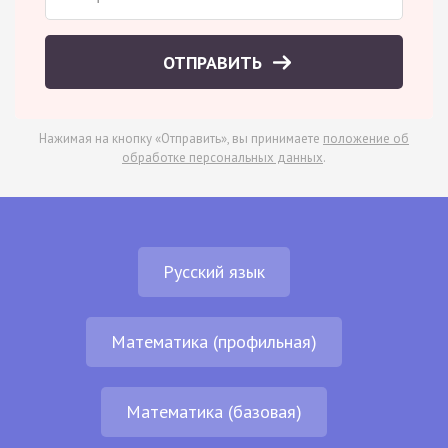
ОТПРАВИТЬ
Нажимая на кнопку «Отправить», вы принимаете
положение об
обработке персональных данных
.
Русский язык
Математика (профильная)
Математика (базовая)