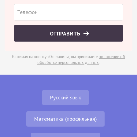
ОТПРАВИТЬ
Нажимая на кнопку «Отправить», вы принимаете
положение об
обработке персональных данных
.
Русский язык
Математика (профильная)