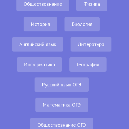
Обществознание
Физика
История
Биология
Английский язык
Литература
Информатика
География
Русский язык ОГЭ
Математика ОГЭ
Обществознание ОГЭ