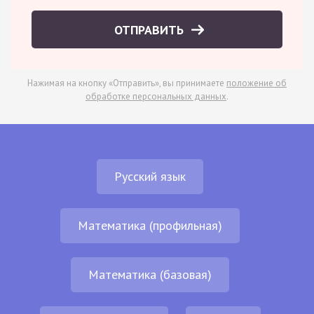
ОТПРАВИТЬ
Нажимая на кнопку «Отправить», вы принимаете
положение об
обработке персональных данных
.
Русский язык
Математика (профильная)
Математика (базовая)