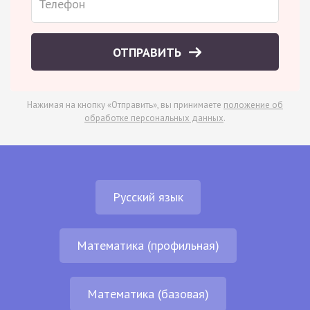
ОТПРАВИТЬ
Нажимая на кнопку «Отправить», вы принимаете
положение об
обработке персональных данных
.
Русский язык
Математика (профильная)
Математика (базовая)