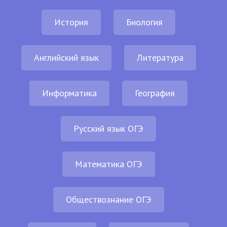
История
Биология
Английский язык
Литература
Информатика
География
Русский язык ОГЭ
Математика ОГЭ
Обществознание ОГЭ