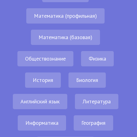
Математика (профильная)
Математика (базовая)
Обществознание
Физика
История
Биология
Английский язык
Литература
Информатика
География