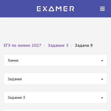
Экзамер — ЕГЭ 2027
×
ОТКРЫТЬ
Экзамер
Бесплатно - В Google Play
ЕГЭ по химии 2027
/
Задание 3
/
Задача 9
Химия
Задания
Задание 3