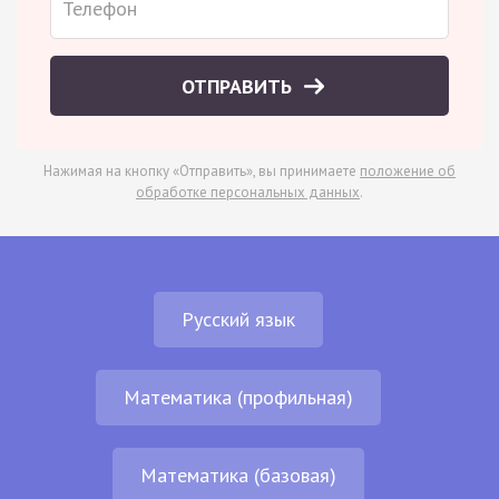
ОТПРАВИТЬ
Нажимая на кнопку «Отправить», вы принимаете
положение об
обработке персональных данных
.
Русский язык
Математика (профильная)
Математика (базовая)