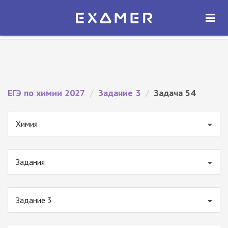
Экзамер — ЕГЭ 2027
×
ОТКРЫТЬ
Экзамер
Бесплатно - В Google Play
ЕГЭ по химии 2027
/
Задание 3
/
Задача 54
Химия
Задания
Задание 3