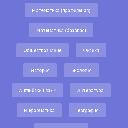
Математика (профильная)
Математика (базовая)
Обществознание
Физика
История
Биология
Английский язык
Литература
Информатика
География