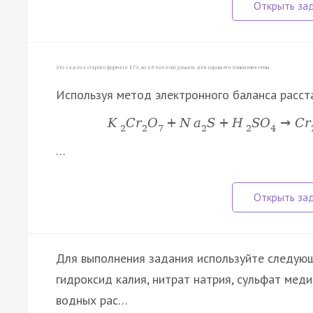
Это задача старого формата ЕГЭ, но её полезно решить для хорошего понимания темы.
Используя метод электронного баланса расст
K
C
r
O
+
N
a
S
+
H
S
O
→
C
r
2
2
7
2
2
4
…
Для выполнения задания используйте следующи
гидроксид калия, нитрат натрия, сульфат меди
водных рас…