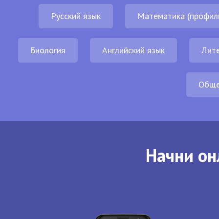
Русский язык
Математика (профил
Биология
Английский язык
Лит
Обще
Начни он