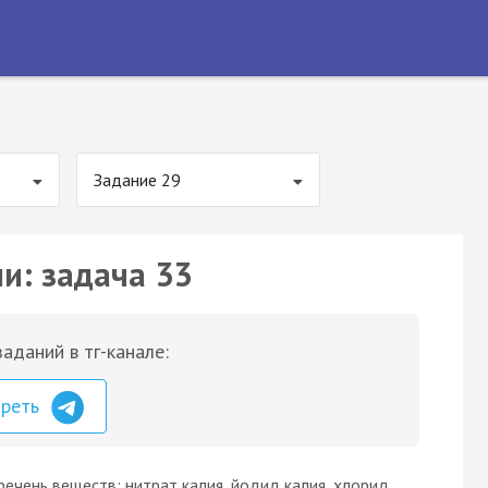
Задание 29
и: задача 33
аданий в тг-канале:
треть
ечень веществ: нитрат калия, йодид калия, хлорид