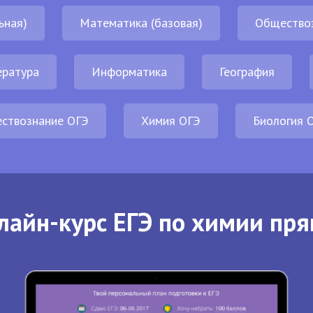
ьная)
Математика (базовая)
Общество
ература
Информатика
География
ствознание ОГЭ
Химия ОГЭ
Биология 
лайн-курс ЕГЭ по химии пря