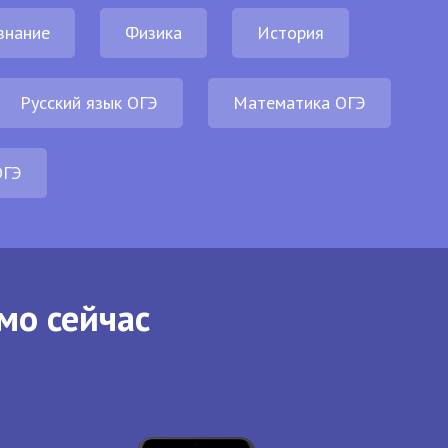
знание
Физика
История
Русский язык ОГЭ
Математика ОГЭ
ОГЭ
мо сейчас