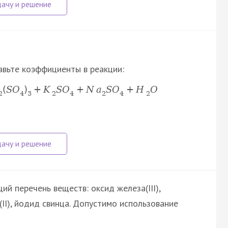
авьте коэффициенты в реакции:
(
S
O
)
+
K
S
O
+
N
a
S
O
+
H
O
2
4
3
2
4
2
4
2
й перечень веществ: оксид железа(III),
(II), йодид свинца. Допустимо использование