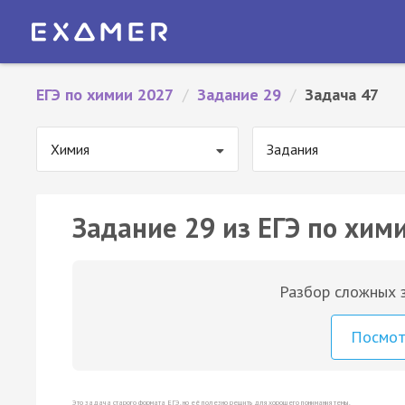
ЕГЭ по химии 2027
/
Задание 29
/
Задача 47
Химия
Задания
Задание 29 из ЕГЭ по хими
Разбор сложных з
Посмо
Это задача старого формата ЕГЭ, но её полезно решить для хорошего понимания темы.