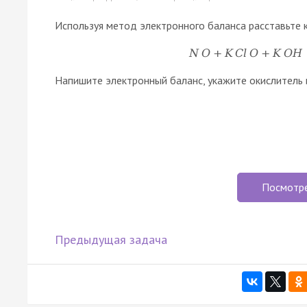
Используя метод электронного баланса расставьте 
N
O
+
K
C
l
O
+
K
O
H
Напишите электронный баланс, укажите окислитель 
Посмотр
Предыдущая задача