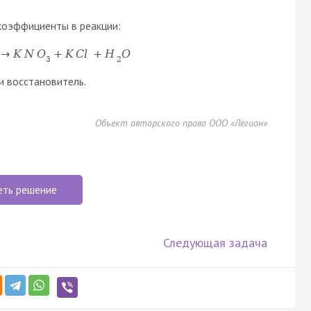
коэффициенты в реакции:
→
K
N
O
+
K
C
l
+
H
O
3
2
и восстановитель.
Объект авторского права ООО «Легион»
еть решение
Следующая задача