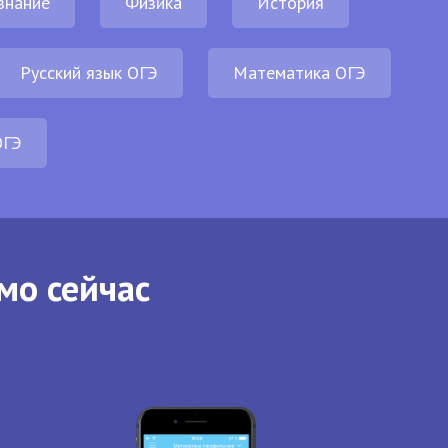
знание
Физика
История
Русский язык ОГЭ
Математика ОГЭ
ОГЭ
мо сейчас