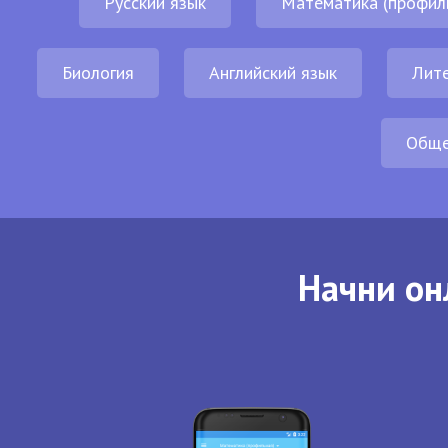
Русский язык
Математика (профил
Биология
Английский язык
Лит
Обще
Начни он