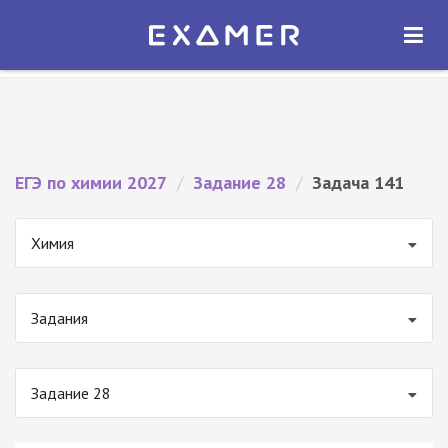
Экзамер — ЕГЭ 2027
×
ОТКРЫТЬ
Экзамер
Бесплатно - В Google Play
ЕГЭ по химии 2027
/
Задание 28
/
Задача 141
Химия
Задания
Задание 28