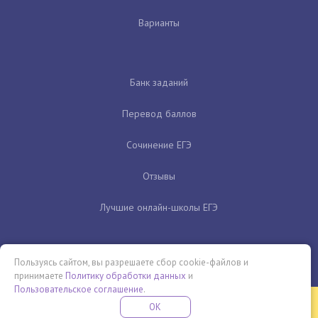
Варианты
Банк заданий
Перевод баллов
Сочинение ЕГЭ
Отзывы
Лучшие онлайн-школы ЕГЭ
Пользуясь сайтом, вы разрешаете сбор cookie-файлов и
принимаете
Политику обработки данных
и
Пользовательское соглашение
.
Бесплатная летняя школа
OK
ПОДРОБНЕЕ
ПРОВЕДИ ЭТО ЛЕТО С ПОЛЬЗОЙ