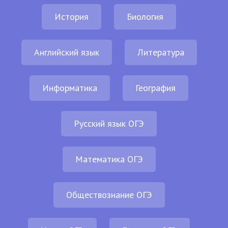
История
Биология
Английский язык
Литература
Информатика
География
Русский язык ОГЭ
Математика ОГЭ
Обществознание ОГЭ