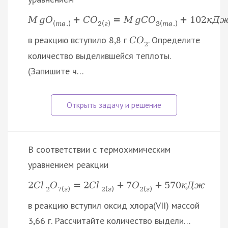
M
g
O
+
C
O
=
M
g
C
O
+
102
к
Д
(
т
в
.
)
2
(
г
)
3
(
т
в
.
)
в реакцию вступило 8,8 г
. Определите
C
O
2
количество выделившейся теплоты.
(Запишите ч…
В соответствии с термохимическим
уравнением реакции
2
C
l
O
=
2
C
l
+
7
O
+
570
к
Д
ж
2
7
(
г
)
2
(
г
)
2
(
г
)
в реакцию вступил оксид хлора(VII) массой
3,66 г. Рассчитайте количество выдели…