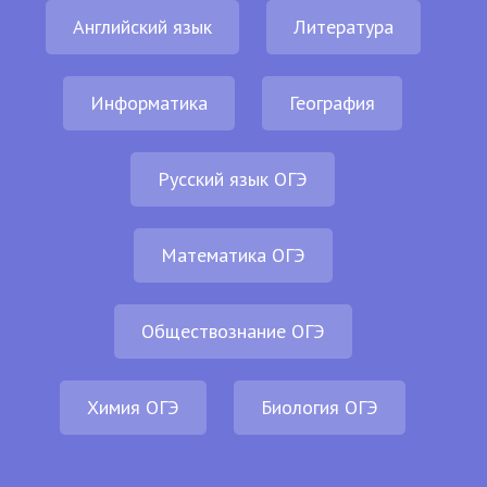
Английский язык
Литература
Информатика
География
Русский язык ОГЭ
Математика ОГЭ
Обществознание ОГЭ
Химия ОГЭ
Биология ОГЭ