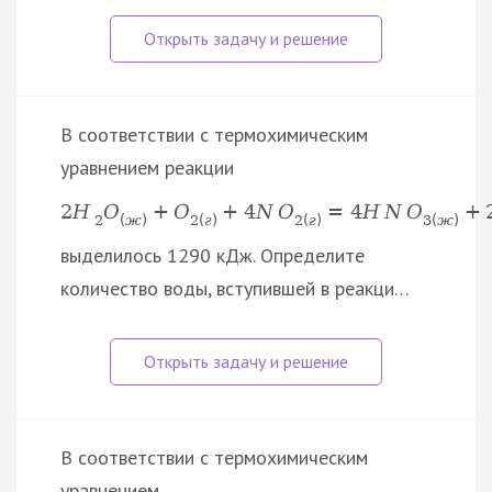
В соответствии с термохимическим
уравнением реакции
2
H
O
+
O
+
4
N
O
=
4
H
N
O
+
2
(
ж
)
2
(
г
)
2
(
г
)
3
(
ж
)
выделилось 1290 кДж. Определите
количество воды, вступившей в реакци…
В соответствии с термохимическим
уравнением