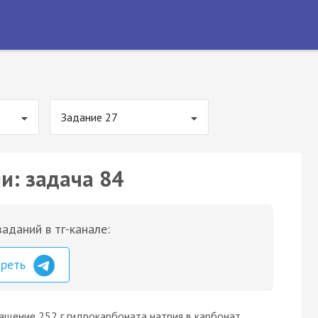
Задание 27
и: задача 84
аданий в тг-канале:
треть
ащение 252 г гидрокарбоната натрия в карбонат