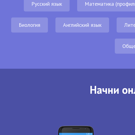
Русский язык
Математика (профил
Биология
Английский язык
Лит
Обще
Начни он