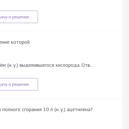
нение которой
м (н. у.) выделившегося кислорода. Отв…
 полного сгорания 10 л (н. у.) ацетилена?