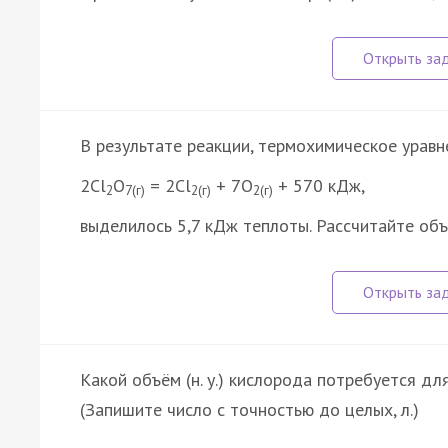
В результате реакции, термохимическое урав
2Cl
O
= 2Cl
+ 7O
+ 570 кДж,
2
7(г)
2(г)
2(г)
выделилось 5,7 кДж теплоты. Рассчитайте объё
Какой объём (н. у.) кислорода потребуется для
(Запишите число с точностью до целых, л.)