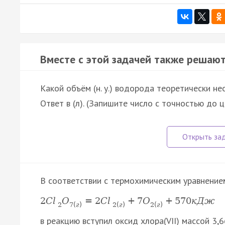
Вместе с этой задачей также решают
Какой объём (н. у.) водорода теоретически не
Ответ в (л). (Запишите число с точностью до ц
В соответствии с термохимическим уравнение
2
C
l
O
=
2
C
l
+
7
O
+
570
к
Д
ж
2
7
(
г
)
2
(
г
)
2
(
г
)
в реакцию вступил оксид хлора(VII) массой 3,