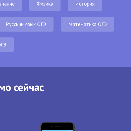
знание
Физика
История
Русский язык ОГЭ
Математика ОГЭ
ОГЭ
мо сейчас