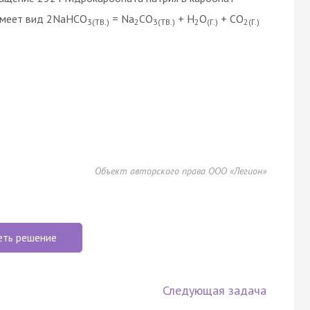
 имеет вид 2NaHCO
= Na
CO
+ H
O
+ CO
3(ТВ.)
2
3(ТВ.)
2
(Г.)
2(Г.)
Объект авторского права ООО «Легион»
еть решение
Следующая задача