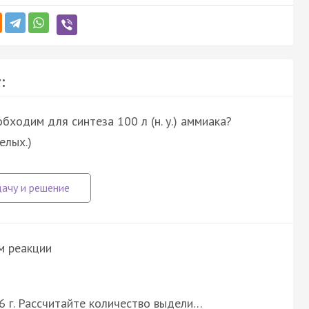
:
обходим для синтеза 100 л (н. у.) аммиака?
елых.)
м реакции
66 г. Рассчитайте количество выдели…