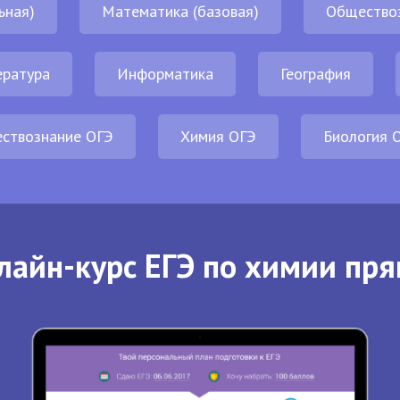
ьная)
Математика (базовая)
Общество
ература
Информатика
География
ствознание ОГЭ
Химия ОГЭ
Биология 
лайн-курс ЕГЭ по химии пря