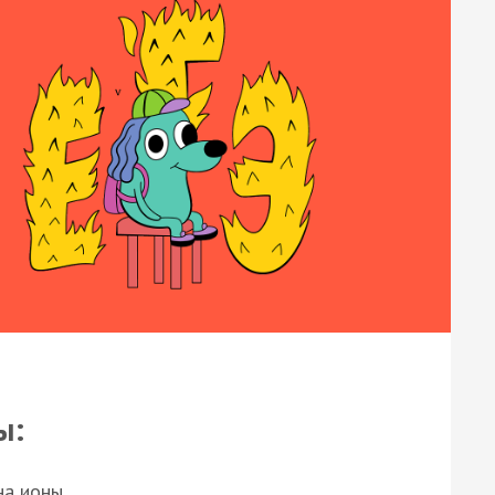
ы:
на ионы