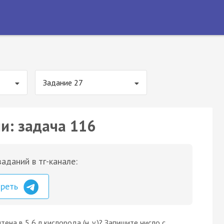
Задание 27
и: задача 116
аданий в тг-канале:
треть
на в 5,6 л кислорода (н. у.)? Запишите число с