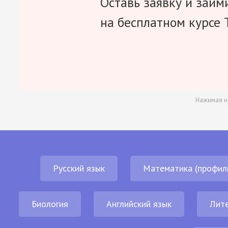
Оставь заявку и займ
на бесплатном курсе 
Нажимая н
Русский язык
Математика (профил
Биология
Английский язык
Лит