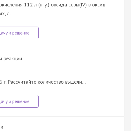
кисления 112 л (н. у.) оксида серы(IV) в оксид
х, л.
м реакции
66 г. Рассчитайте количество выдели…
ии