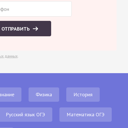
ОТПРАВИТЬ
ых данных
.
знание
Физика
История
Русский язык ОГЭ
Математика ОГЭ