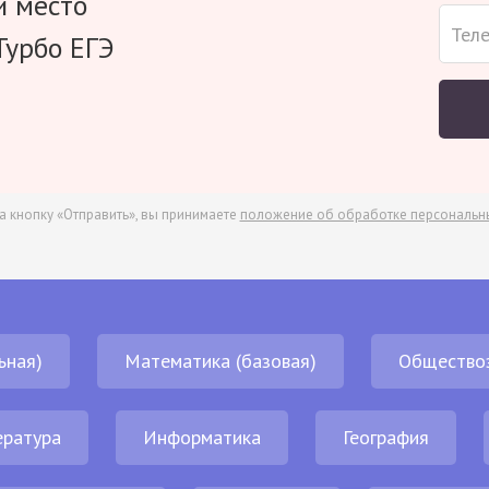
и место
Турбо ЕГЭ
а кнопку «Отправить», вы принимаете
положение об обработке персональн
ьная)
Математика (базовая)
Общество
ература
Информатика
География