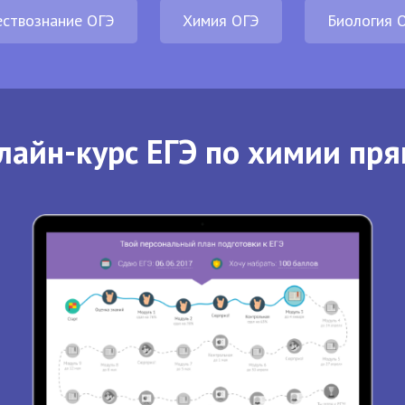
ствознание ОГЭ
Химия ОГЭ
Биология 
лайн-курс ЕГЭ по химии пря