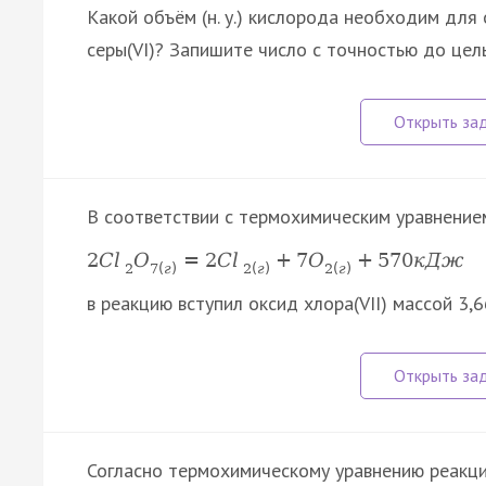
Какой объём (н. у.) кислорода необходим для о
серы(VI)? Запишите число с точностью до целы
В соответствии с термохимическим уравнение
2
C
l
O
=
2
C
l
+
7
O
+
570
к
Д
ж
2
7
(
г
)
2
(
г
)
2
(
г
)
в реакцию вступил оксид хлора(VII) массой 3,
Согласно термохимическому уравнению реакц