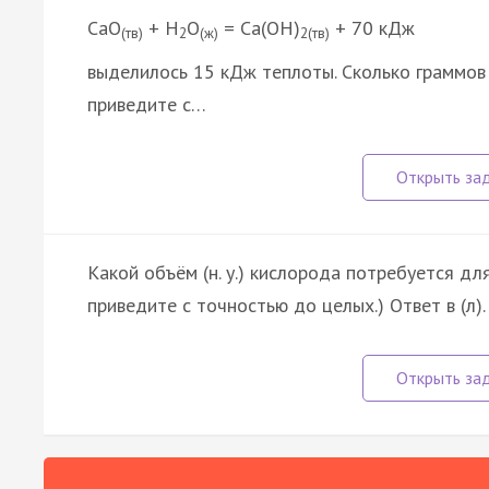
СаО
+ Н
О
= Са(ОН)
+ 70 кДж
(тв)
2
(ж)
2(тв)
выделилось 15 кДж теплоты. Сколько граммов 
приведите с…
Какой объём (н. у.) кислорода потребуется для
приведите с точностью до целых.) Ответ в (л).