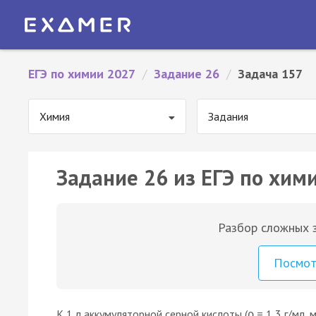
ЕГЭ по химии 2027
/
Задание 26
/
Задача 157
Химия
Задания
Задание 26 из ЕГЭ по хим
Разбор сложных з
Посмо
К 1 л аккумуляторной серной кислоты (ρ = 1,3 г/мл,