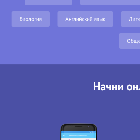
Биология
Английский язык
Лит
Обще
Начни он