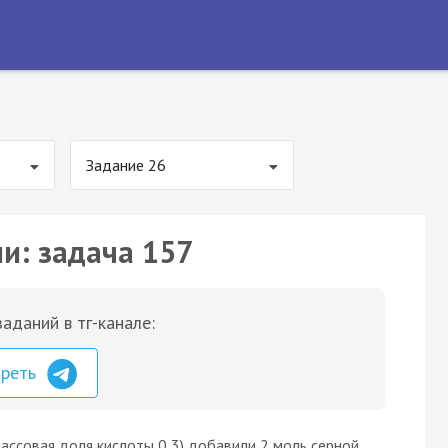
Задание 26
ии: задача 157
аданий в тг-канале:
треть
 массовая доля кислоты 0,3) добавили 2 моль серной