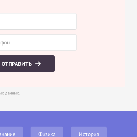
ОТПРАВИТЬ
ых данных
.
знание
Физика
История