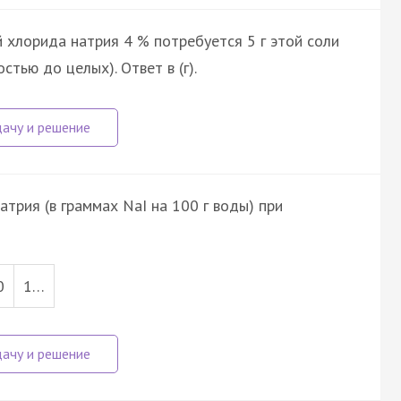
 хлорида натрия 4 % потребуется 5 г этой соли
остью до целых). Ответ в (г).
трия (в граммах NaI на 100 г воды) при
0
1…