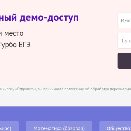
тный демо-доступ
и место
Турбо ЕГЭ
а кнопку «Отправить», вы принимаете
положение об обработке персональн
ьная)
Математика (базовая)
Общество