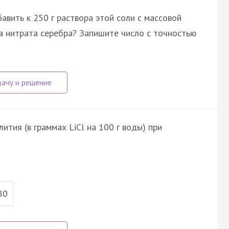
вить к 250 г раствора этой соли с массовой
а нитрата серебра? Запишите число с точностью
тия (в граммах LiCl на 100 г воды) при
80