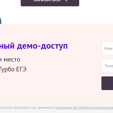
тный демо-доступ
и место
Турбо ЕГЭ
а кнопку «Отправить», вы принимаете
положение об обработке персональн