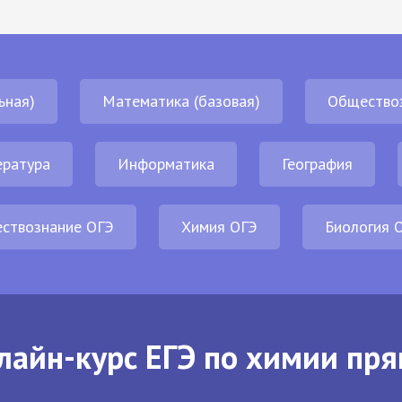
ьная)
Математика (базовая)
Общество
ература
Информатика
География
ствознание ОГЭ
Химия ОГЭ
Биология 
лайн-курс ЕГЭ по химии пря