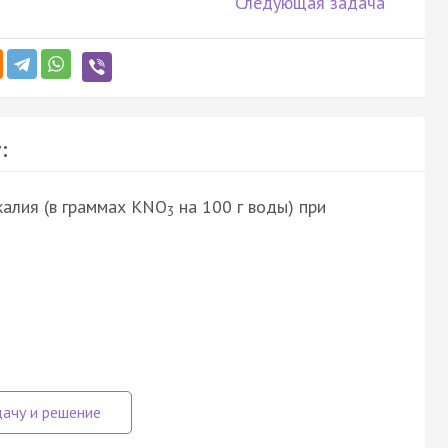
Следующая задача
:
калия (в граммах KNO
на 100 г воды) при
3