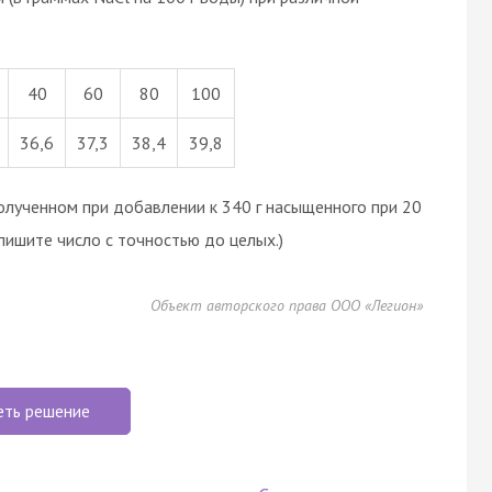
40
60
80
100
36,6
37,3
38,4
39,8
олученном при добавлении к 340 г насыщенного при 20
апишите число с точностью до целых.)
Объект авторского права ООО «Легион»
еть решение