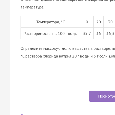
температуре.
Температура, °С
0
20
30
Растворимость, г в 100 г воды
35,7
36
36,3
Определите массовую долю вещества в растворе, п
°C раствора хлорида натрия 20 г воды и 5 г соли. (З
Посмотр