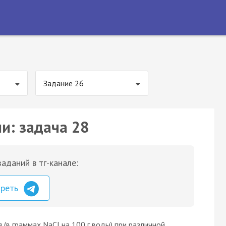
Задание 26
и: задача 28
аданий в тг-канале:
треть
(в граммах NaCl на 100 г воды) при различной