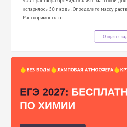
400 г раствора бромида калия с массовой дол
испарилось 50 г воды. Определите массу раст
Растворимость со…
БЕЗ ВОДЫ
ЛАМПОВАЯ АТМОСФЕРА
КР
ЕГЭ 2027:
БЕСПЛАТН
ПО ХИМИИ