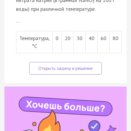
нитрата натрия (в граммах NaNO
на 100 г
3
воды) при различной температуре.
…
Температура,
0
20
30
40
60
80
°С