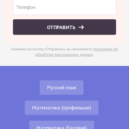
ОТПРАВИТЬ
Нажимая на кнопку «Отправить», вы принимаете
положение об
обработке персональных данных
.
Русский язык
Математика (профильная)
Математика (базовая)