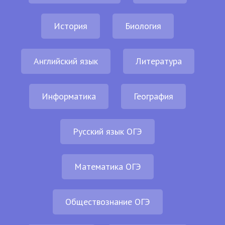
История
Биология
Английский язык
Литература
Информатика
География
Русский язык ОГЭ
Математика ОГЭ
Обществознание ОГЭ