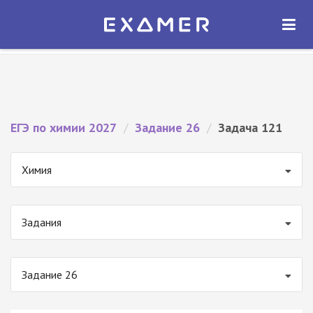
Экзамер — ЕГЭ 2027
×
ОТКРЫТЬ
Экзамер
Бесплатно - В Google Play
ЕГЭ по химии 2027
/
Задание 26
/
Задача 121
Химия
Задания
Задание 26