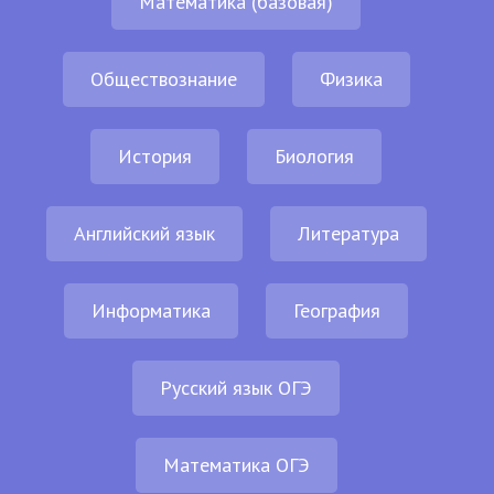
Математика (базовая)
Обществознание
Физика
История
Биология
Английский язык
Литература
Информатика
География
Русский язык ОГЭ
Математика ОГЭ