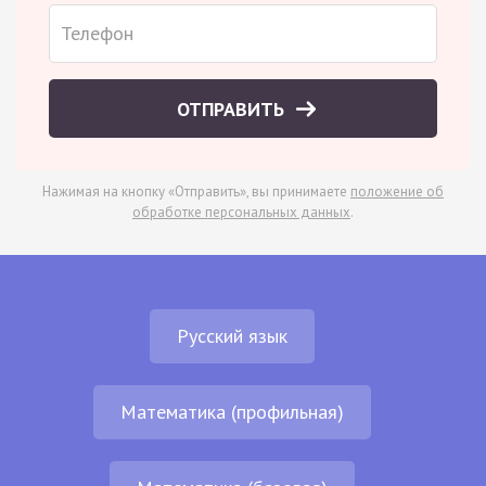
ОТПРАВИТЬ
Нажимая на кнопку «Отправить», вы принимаете
положение об
обработке персональных данных
.
Русский язык
Математика (профильная)