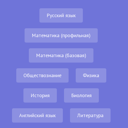
Русский язык
Математика (профильная)
Математика (базовая)
Обществознание
Физика
История
Биология
Английский язык
Литература