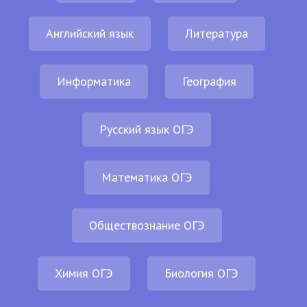
Английский язык
Литература
Информатика
География
Русский язык ОГЭ
Математика ОГЭ
Обществознание ОГЭ
Химия ОГЭ
Биология ОГЭ