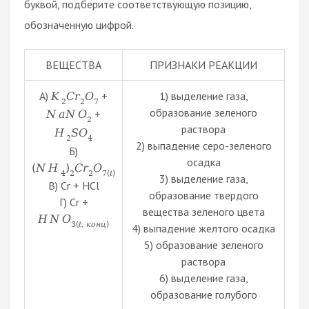
буквой, подберите соответствующую позицию,
обозначенную цифрой.
ВЕЩЕСТВА
ПРИЗНАКИ РЕАКЦИИ
А)
+
1) выделение газа,
K
C
r
O
2
2
7
образование зеленого
+
N
a
N
O
2
раствора
H
S
O
2
4
2) выпадение серо-зеленого
Б)
осадка
(
N
H
)
C
r
O
4
2
2
7
(
t
)
3) выделение газа,
В) Cr + HCl
образование твердого
Г) Cr +
вещества зеленого цвета
H
N
O
3
(
t
,
к
о
н
ц
)
4) выпадение желтого осадка
5) образование зеленого
раствора
6) выделение газа,
образование голубого