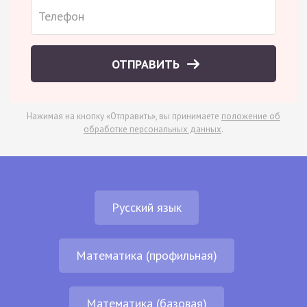
ОТПРАВИТЬ
Нажимая на кнопку «Отправить», вы принимаете
положение об
обработке персональных данных
.
Русский язык
Математика (профильная)
Математика (базовая)