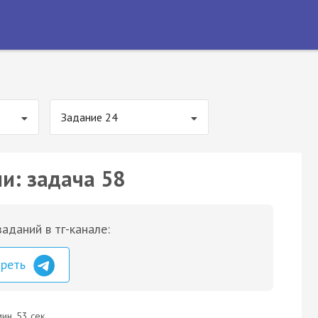
Задание 24
и: задача 58
аданий в тг-канале:
треть
ин. 53 сек.