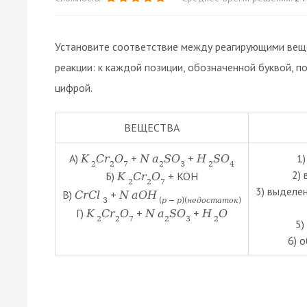
Установите соответствие между реагирующими веще
реакции: к каждой позиции, обозначенной буквой
цифрой.
ВЕЩЕСТВА
А)
+
+
1)
K
C
r
O
N
a
S
O
H
S
O
2
2
7
2
3
2
4
2)
Б)
+ KOH
K
C
r
O
2
2
7
3) выделен
В)
+
C
r
C
l
N
a
O
H
3
(
р
−
р
)
(
н
е
д
о
с
т
а
т
о
к
)
Г)
+
+
K
C
r
O
N
a
S
O
H
O
2
2
7
2
3
2
5)
6) 