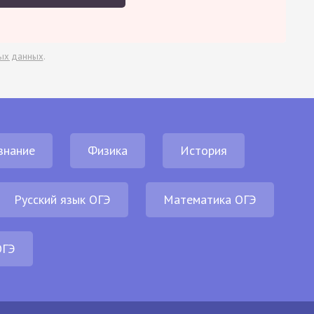
ых данных
.
знание
Физика
История
Русский язык ОГЭ
Математика ОГЭ
ОГЭ