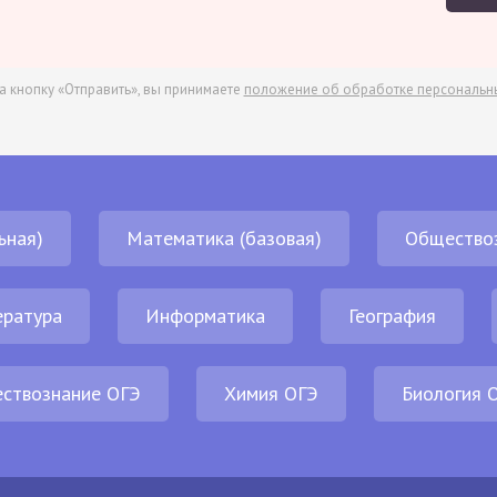
а кнопку «Отправить», вы принимаете
положение об обработке персональн
ьная)
Математика (базовая)
Общество
ература
Информатика
География
ствознание ОГЭ
Химия ОГЭ
Биология 