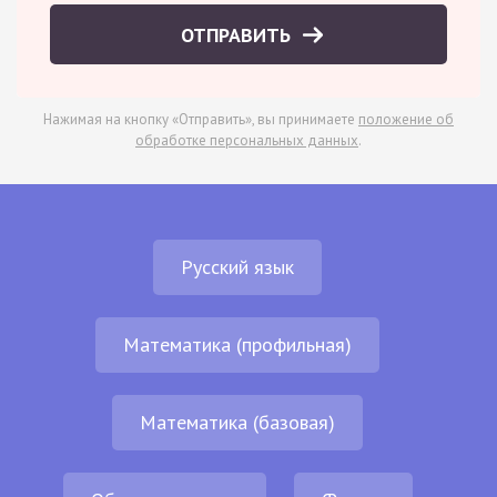
ОТПРАВИТЬ
Нажимая на кнопку «Отправить», вы принимаете
положение об
обработке персональных данных
.
Русский язык
Математика (профильная)
Математика (базовая)