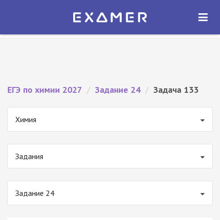
Экзамер — ЕГЭ 2027
×
ОТКРЫТЬ
Экзамер
Бесплатно - В Google Play
ЕГЭ по химии 2027
/
Задание 24
/
Задача 133
Химия
Задания
Задание 24