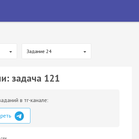
Задание 24
ии: задача 121
аданий в тг-канале:
треть
 сек.