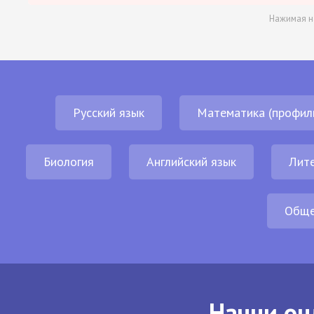
Нажимая н
Русский язык
Математика (профил
Биология
Английский язык
Лит
Обще
Начни он