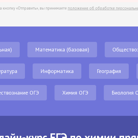
а кнопку «Отправить», вы принимаете
положение об обработке персональн
ьная)
Математика (базовая)
Общество
ература
Информатика
География
ствознание ОГЭ
Химия ОГЭ
Биология 
лайн-курс ЕГЭ по химии пря