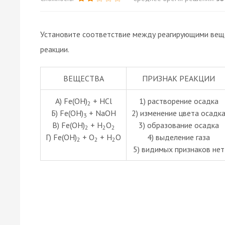
Установите соответствие между реагирующими вещ
реакции.
ВЕЩЕСТВА
ПРИЗНАК РЕАКЦИИ
А) Fe(OH)
+ HCl
1) растворение осадка
2
Б) Fe(OH)
+ NaOH
2) изменение цвета осадк
3
В) Fe(OH)
+ H
O
3) образование осадка
2
2
2
Г) Fe(OH)
+ O
+ H
O
4) выделение газа
2
2
2
5) видимых признаков нет