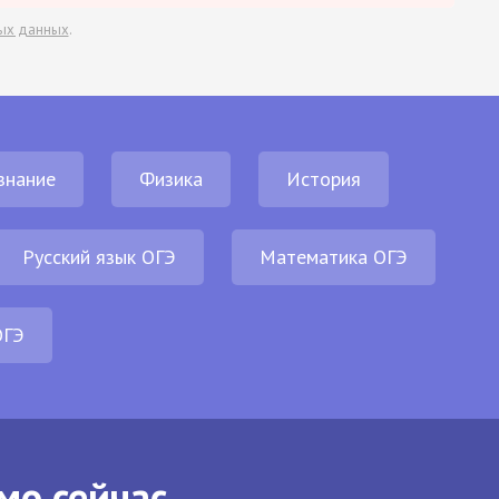
ых данных
.
знание
Физика
История
Русский язык ОГЭ
Математика ОГЭ
ОГЭ
мо сейчас