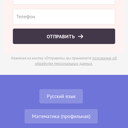
ОТПРАВИТЬ
Нажимая на кнопку «Отправить», вы принимаете
положение об
обработке персональных данных
.
Русский язык
Математика (профильная)