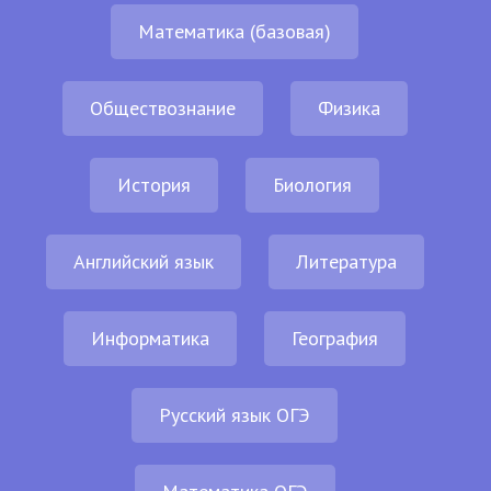
Математика (базовая)
Обществознание
Физика
История
Биология
Английский язык
Литература
Информатика
География
Русский язык ОГЭ