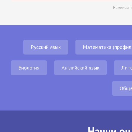
Нажимая н
Русский язык
Математика (профил
Биология
Английский язык
Лит
Обще
Начни он