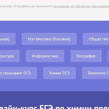
а кнопку «Отправить», вы принимаете
положение об обработке персональн
ьная)
Математика (базовая)
Общество
ература
Информатика
География
ствознание ОГЭ
Химия ОГЭ
Биология 
лайн-курс ЕГЭ по химии пря