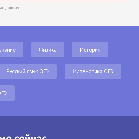
ых данных
.
знание
Физика
История
Русский язык ОГЭ
Математика ОГЭ
ОГЭ
мо сейчас