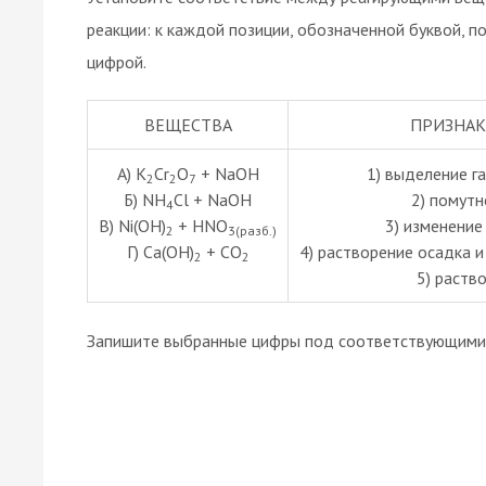
реакции: к каждой позиции, обозначенной буквой,
цифрой.
ВЕЩЕСТВА
ПРИЗНАК
А) K
Cr
O
+ NaOH
1) выделение га
2
2
7
Б) NH
Cl + NaOH
2) помутн
4
В) Ni(OH)
+ HNO
3) изменение
2
3(разб.)
Г) Ca(OH)
+ CO
4) растворение осадка и
2
2
5) раств
Запишите выбранные цифры под соответствующими 