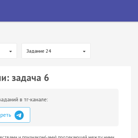
Задание 24
и: задача 6
аданий в тг-канале:
треть
ествами и признаком(-ами) протекающей между ними