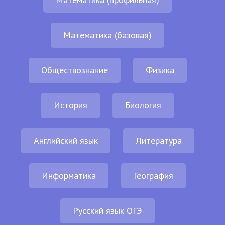
Математика (базовая)
Обществознание
Физика
История
Биология
Английский язык
Литература
Информатика
География
Русский язык ОГЭ