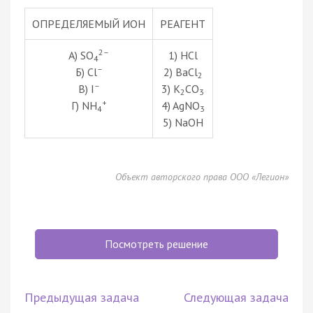
ОПРЕДЕЛЯЕМЫЙ ИОН
РЕАГЕНТ
2–
А) SO
1) HCl
4
–
Б) Cl
2) BaCl
2
–
В) I
3) K
CO
2
3
+
Г) NH
4) AgNO
4
3
5) NaOH
Объект авторского права ООО «Легион»
Посмотреть решение
Предыдущая задача
Следующая задача