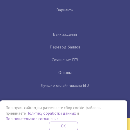
Варианты
Банк заданий
Перевод баллов
Сочинение ЕГЭ
Отзывы
Лучшие онлайн-школы ЕГЭ
Пользуясь сайтом, вы разрешаете сбор cookie-файлов и
принимаете
Политику обработки данных
и
Пользовательское соглашение
.
Бесплатная летняя школа
OK
ПОДРОБНЕЕ