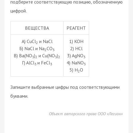
подберите соответствующую позицию, обозначенную
цифрой.
ВЕЩЕСТВА
РЕАГЕНТ
А) CuCl
и NaCl
1) KOH
2
Б) NaCl и Na
CO
2) HCl
2
3
В) Ba(NO
)
и Cu(NO
)
3) AgNO
3
2
3
2
3
Г) AlCl
и FeCl
4) NaNO
3
3
3
5) H
O
2
Запишите выбранные цифры под соответствующими
буквами.
Объект авторского права ООО «Легион»