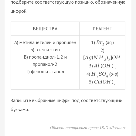
подберите соответствующую позицию, обозначенную
цифрой.
ВЕЩЕСТВА
РЕАГЕНТ
А) метилацетилен и пропилен
1)
(aq.)
B
r
2
Б) этен и этин
2)
В) пропандиол-1,2 и
[
A
g
(
N
H
)
]
O
H
3
2
пропанол-2
3)
A
l
(
O
H
)
3
Г) фенол и этанол
4)
(р-р)
H
S
O
2
4
5)
C
u
(
O
H
)
2
Запишите выбранные цифры под соответствующими
буквами.
Объект авторского права ООО «Легион»