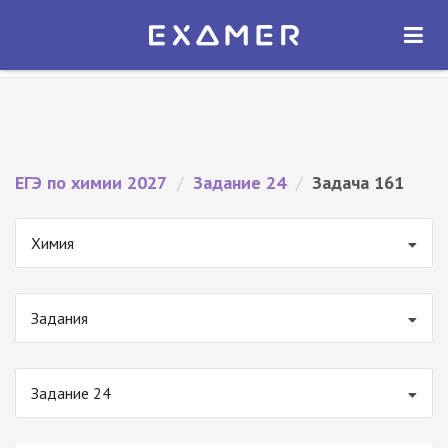
Экзамер — ЕГЭ 2027
×
ОТКРЫТЬ
Экзамер
Бесплатно - В Google Play
ЕГЭ по химии 2027
/
Задание 24
/
Задача 161
Химия
Задания
Задание 24