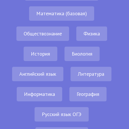
Математика (базовая)
Обществознание
Физика
История
Биология
Английский язык
Литература
Информатика
География
Русский язык ОГЭ