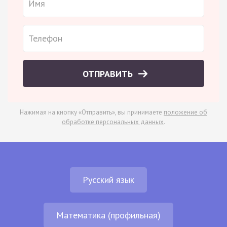
ОТПРАВИТЬ
Нажимая на кнопку «Отправить», вы принимаете
положение об
обработке персональных данных
.
Русский язык
Математика (профильная)