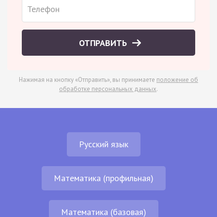
ОТПРАВИТЬ
Нажимая на кнопку «Отправить», вы принимаете
положение об
обработке персональных данных
.
Русский язык
Математика (профильная)
Математика (базовая)