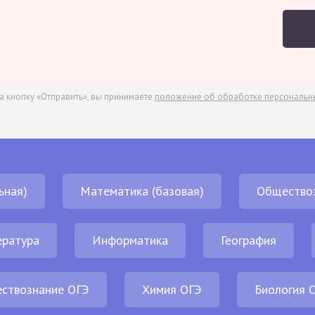
а кнопку «Отправить», вы принимаете
положение об обработке персональн
ьная)
Математика (базовая)
Общество
ература
Информатика
География
ствознание ОГЭ
Химия ОГЭ
Биология 