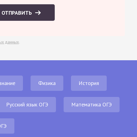
ОТПРАВИТЬ
ых данных
.
знание
Физика
История
Русский язык ОГЭ
Математика ОГЭ
ОГЭ