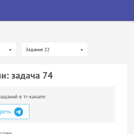
Задание 22
и: задача 74
аданий в тг-канале:
треть
истему