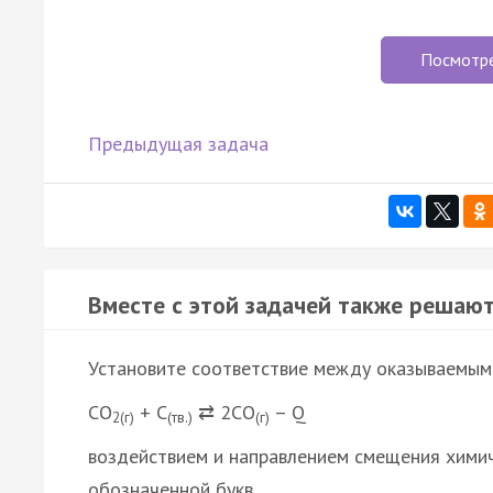
Посмотр
Предыдущая задача
Вместе с этой задачей также решают
Установите соответствие между оказываемым
СO
+ С
⇄ 2СО
– Q
2(г)
(тв.)
(г)
воздействием и направлением смещения химич
обозначенной букв…