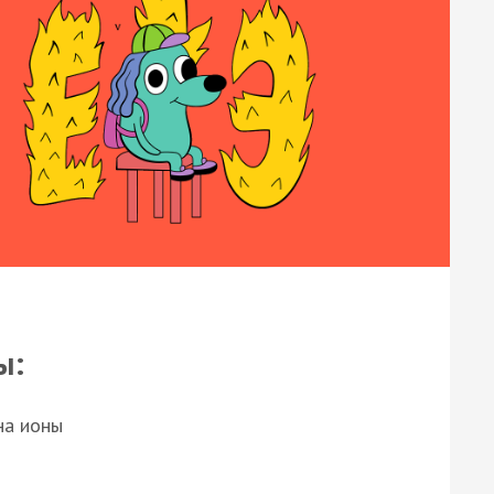
ы:
на ионы