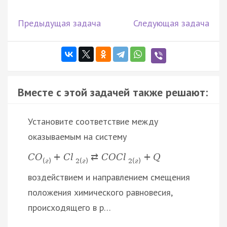
Предыдущая задача
Следующая задача
Вместе с этой задачей также решают:
Установите соответствие между
оказываемым на систему
C
O
+
C
l
⇄
C
O
C
l
+
Q
(
г
)
2
(
г
)
2
(
г
)
воздействием и направлением смещения
положения химического равновесия,
происходящего в р…