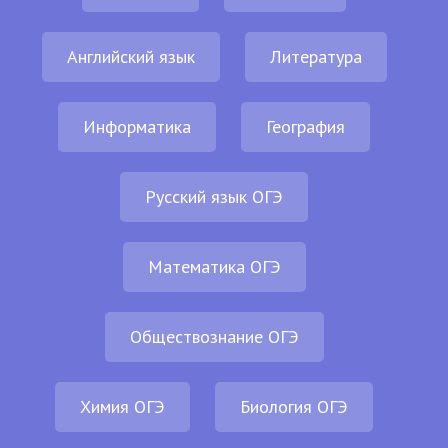
Английский язык
Литература
Информатика
География
Русский язык ОГЭ
Математика ОГЭ
Обществознание ОГЭ
Химия ОГЭ
Биология ОГЭ