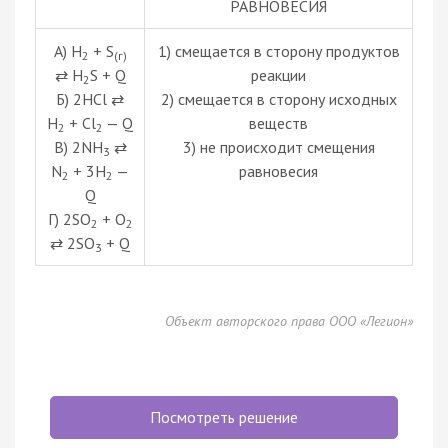
РАВНОВЕСИЯ
А) Н
+ S
1) смещается в сторону продуктов
2
(г)
⇄ Н
S + Q
реакции
2
Б) 2НСl ⇄
2) смещается в сторону исходных
Н
+ Сl
— Q
веществ
2
2
В) 2NH
⇄
3) не происходит смещения
3
N
+ 3H
—
равновесия
2
2
Q
Г) 2SO
+ O
2
2
⇄ 2SO
+ Q
3
Объект авторского права ООО «Легион»
Посмотреть решение