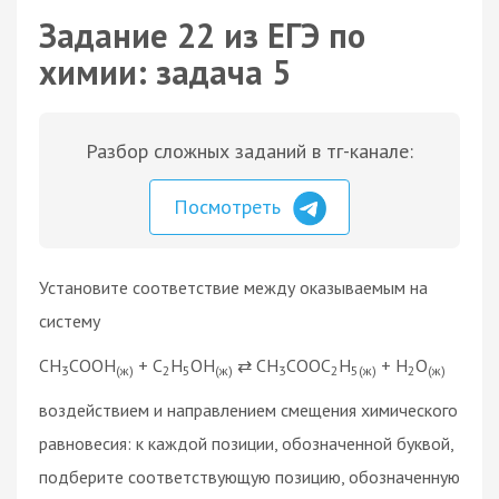
Задание 22 из ЕГЭ по
химии: задача 5
Разбор сложных заданий в тг-канале:
Посмотреть
Установите соответствие между оказываемым на
систему
CH
COOH
+ C
H
OH
⇄ CH
COOC
H
+ H
O
3
(ж)
2
5
(ж)
3
2
5(ж)
2
(ж)
воздействием и направлением смещения химического
равновесия: к каждой позиции, обозначенной буквой,
подберите соответствующую позицию, обозначенную