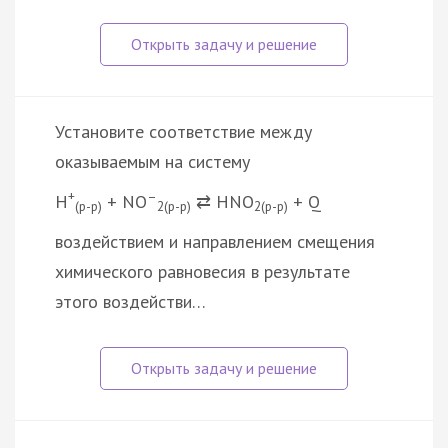
Установите соответствие между
оказываемым на систему
+
–
H
+ NO
⇄ HNO
+ Q
(р-р)
2(р-р)
2(р-р)
воздействием и направлением смещения
химического равновесия в результате
этого воздействи…