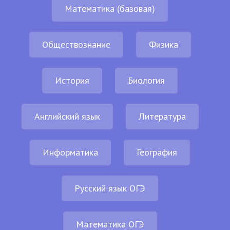
Математика (базовая)
Обществознание
Физика
История
Биология
Английский язык
Литература
Информатика
География
Русский язык ОГЭ
Математика ОГЭ