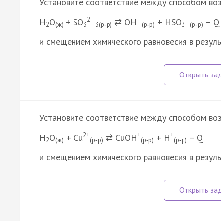
Установите соответствие между способом воз
2–
–
–
H
O
+ SO
⇄ OH
+ HSO
– Q
2
(ж)
3
3(р‑р)
(р‑р)
3
(р‑р)
и смещением химического равновесия в резуль
Установите соответствие между способом воз
2+
+
+
H
O
+ Cu
⇄ CuOH
+ H
– Q
2
(ж)
(р‑р)
(р‑р)
(р‑р)
и смещением химического равновесия в резул