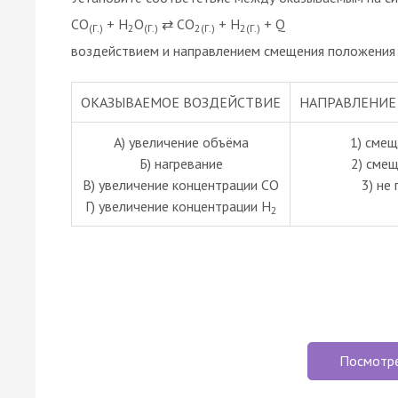
CO
+ H
O
⇄ CO
+ H
+ Q
(Г.)
2
(Г.)
2(Г.)
2(Г.)
воздействием и направлением смещения положения 
ОКАЗЫВАЕМОЕ ВОЗДЕЙСТВИЕ
НАПРАВЛЕНИЕ
А) увеличение объёма
1) смещ
Б) нагревание
2) сме
В) увеличение концентрации СО
3) не
Г) увеличение концентрации Н
2
Посмотр