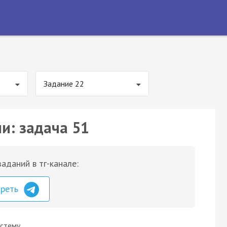
Задание 22
и: задача 51
аданий в тг-канале:
треть
истему