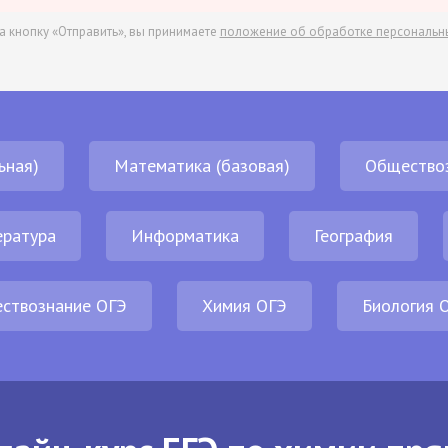
а кнопку «Отправить», вы принимаете
положение об обработке персональн
ьная)
Математика (базовая)
Общество
ература
Информатика
География
ствознание ОГЭ
Химия ОГЭ
Биология 