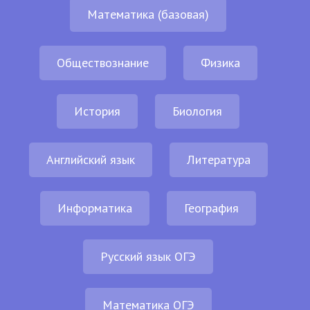
Математика (базовая)
Обществознание
Физика
История
Биология
Английский язык
Литература
Информатика
География
Русский язык ОГЭ
Математика ОГЭ