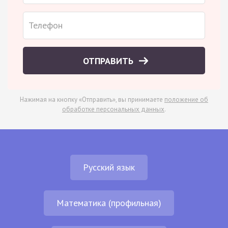
ОТПРАВИТЬ
Нажимая на кнопку «Отправить», вы принимаете
положение об
обработке персональных данных
.
Русский язык
Математика (профильная)