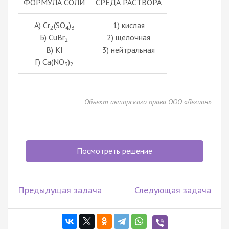
ФОРМУЛА СОЛИ
СРЕДА РАСТВОРА
А) Cr
(SO
)
1) кислая
2
4
3
Б) CuBr
2) щелочная
2
В) KI
3) нейтральная
Г) Ca(NO
)
3
2
Объект авторского права ООО «Легион»
Посмотреть решение
Предыдущая задача
Следующая задача