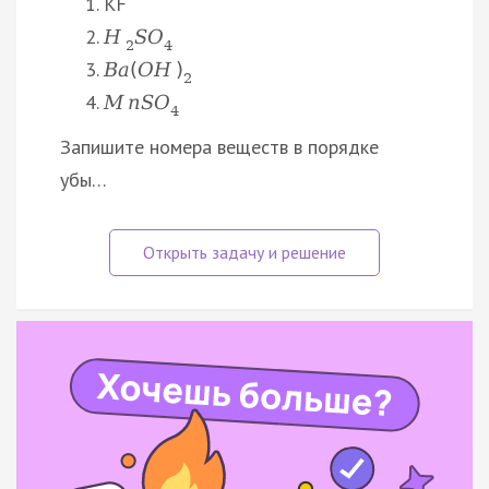
KF
H
S
O
2
4
B
a
(
O
H
)
2
M
n
S
O
4
Запишите номера веществ в порядке
убы…