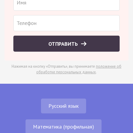
ОТПРАВИТЬ
Нажимая на кнопку «Отправить», вы принимаете
положение об
обработке персональных данных
.
Русский язык
Математика (профильная)