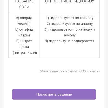
НАЗВАНИЕ
ОТНОШЕНИЕ К ГИДРОЛИЗУ
СОЛИ
А) хлорид
1) гидролизуется по катиону
меди(II)
2) гидролизуется по аниону
Б) сульфид
3) гидролизуется по катиону и
натрия
аниону
В) нитрат
4) гидролизу не подвергается
цинка
Г) нитрат калия
Объект авторского права ООО «Легион»
Посмотреть решение