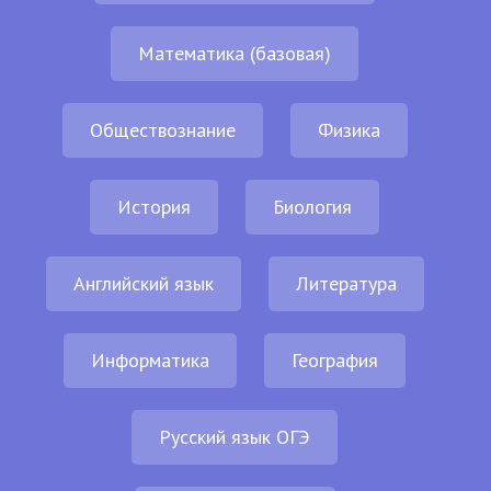
Математика (базовая)
Обществознание
Физика
История
Биология
Английский язык
Литература
Информатика
География
Русский язык ОГЭ