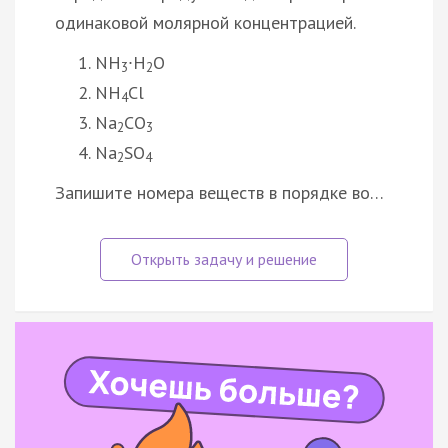
одинаковой молярной концентрацией.
NH
∙H
O
3
2
NH
Cl
4
Na
CO
2
3
Na
SO
2
4
Запишите номера веществ в порядке во…