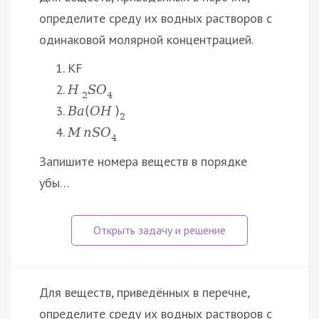
определите среду их водных растворов с
одинаковой молярной концентрацией.
KF
H
S
O
2
4
B
a
(
O
H
)
2
M
n
S
O
4
Запишите номера веществ в порядке
убы…
Для веществ, приведённых в перечне,
определите среду их водных растворов с