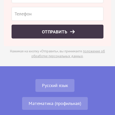
ОТПРАВИТЬ
Нажимая на кнопку «Отправить», вы принимаете
положение об
обработке персональных данных
.
Русский язык
Математика (профильная)