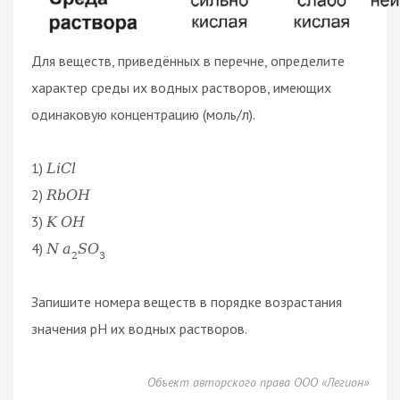
Для веществ, приведённых в перечне, определите
характер среды их водных растворов, имеющих
одинаковую концентрацию (моль/л).
1)
L
i
C
l
2)
R
b
O
H
3)
K
O
H
4)
N
a
S
O
2
3
Запишите номера веществ в порядке возрастания
значения pH их водных растворов.
Объект авторского права ООО «Легион»