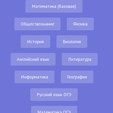
Математика (базовая)
Обществознание
Физика
История
Биология
Английский язык
Литература
Информатика
География
Русский язык ОГЭ
Математика ОГЭ