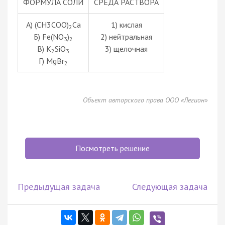
ФОРМУЛА СОЛИ
СРЕДА РАСТВОРА
А) (CH3COO)
Ca
1) кислая
2
Б) Fe(NO
)
2) нейтральная
3
2
В) K
SiO
3) щелочная
2
3
Г) MgBr
2
Объект авторского права ООО «Легион»
Посмотреть решение
Предыдущая задача
Следующая задача