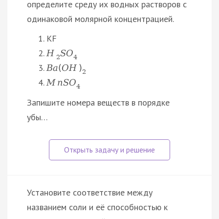
определите среду их водных растворов с
одинаковой молярной концентрацией.
KF
H
S
O
2
4
B
a
(
O
H
)
2
M
n
S
O
4
Запишите номера веществ в порядке
убы…
Установите соответствие между
названием соли и её способностью к