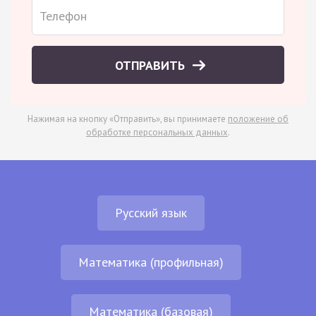
ОТПРАВИТЬ
Нажимая на кнопку «Отправить», вы принимаете
положение об
обработке персональных данных
.
Русский язык
Математика (профильная)
Математика (базовая)