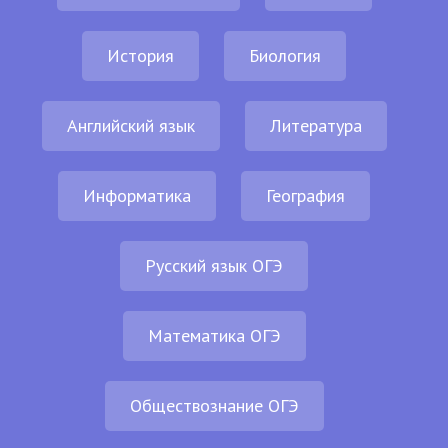
История
Биология
Английский язык
Литература
Информатика
География
Русский язык ОГЭ
Математика ОГЭ
Обществознание ОГЭ