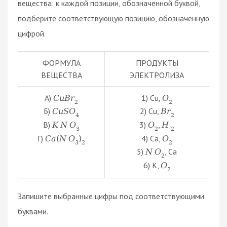
вещества: к каждой позиции, обозначенной буквой,
подберите соответствующую позицию, обозначенную
цифрой.
ФОРМУЛА
ПРОДУКТЫ
ВЕЩЕСТВА
ЭЛЕКТРОЛИЗА
А)
1) Cu,
C
u
B
r
O
2
2
Б)
2) Cu,
C
u
S
O
B
r
4
2
В)
3)
,
K
N
O
O
H
3
2
2
Г)
4) Ca,
C
a
(
N
O
)
O
3
2
2
5)
, Ca
N
O
2
6) K,
O
2
Запишите выбранные цифры под соответствующими
буквами.